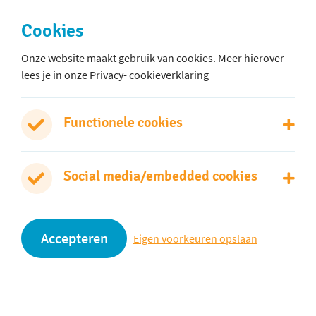
Cookies
Onze website maakt gebruik van cookies. Meer hierover
lees je in onze
Privacy- cookieverklaring
Hoofdgebouw
Buitendorpstraat 1
2471 AW Zwammerdam
Functionele cookies
0172 - 613803
Social media/embedded cookies
Stuur een e-mail
Accepteren
Eigen voorkeuren opslaan
Oranje Nassau is onderdeel van SCOPE scholengroep
Privacy- en cookieverklaring